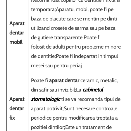
Recomandat copiilor cu dentitie mixta si
temporara;Aparatul mobil poate fi pe
baza de placute care se mentin pe dinti
Aparat
utilizand crosete de sarma sau pe baza
dentar
de gutiere transparente;Poate fi
mobil
folosit de adulti pentru probleme minore
de dentitie;Poate fi indepartat in timpul
mesei sau pentru periaj.
Poate fi
aparat dentar
ceramic, metalic,
din safir sau invizibil;La
cabinetul
Aparat
stomatologic
ti se va recomanda tipul de
dentar
aparat potrivit;Sunt necesare controale
fix
periodice pentru modificarea treptata a
pozitiei dintilor;Este un tratament de