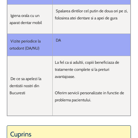
Spalarea dintilor cel putin de doua ori pe zi,
Igiena orala cu un
folosirea atei dentare si a apei de gura
aparat dentar mobil
DA
Vizite periodice la
ortodont (DA/NU)
La fel ca si adultii, copiii beneficiaza de
tratamente complete si la preturi
avantajoase.
De ce sa apelezi la
dentistii nostri din
Bucuresti
Oferim servicii personalizate in functie de
problema pacientului.
Cuprins