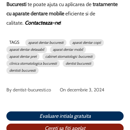
Bucuresti
te poate ajuta cu aplicarea de
tratamente
cu aparate dentare mobile
eficiente si de
calitate.
Contacteaza-ne
!
TAGS
aparat dentar bucuresti
aparat dentar copii
aparat dentar detasabil
aparat dentar mobil
aparat dentar pret
cabinet stomatologic bucuresti
clinica stomatologica bucuresti
dentist bucuresti
dentisti bucuresti
By
dentist-bucuresti.co
On
decembrie 3, 2024
Evaluare intiala gratuita
Cereti sa fiti apelat