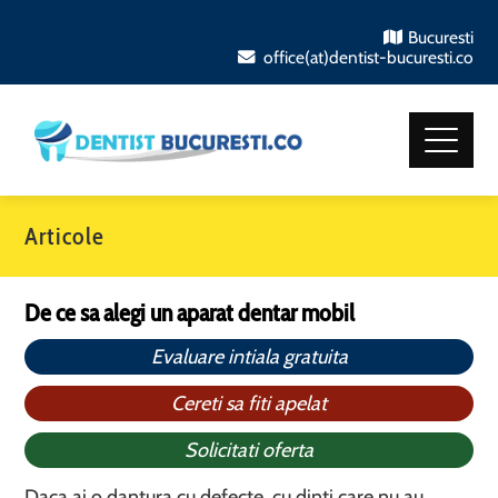
Bucuresti
office(at)dentist-bucuresti.co
Articole
De ce sa alegi un aparat dentar mobil
Evaluare intiala gratuita
Cereti sa fiti apelat
Solicitati oferta
Daca ai o dantura cu defecte, cu dinti care nu au