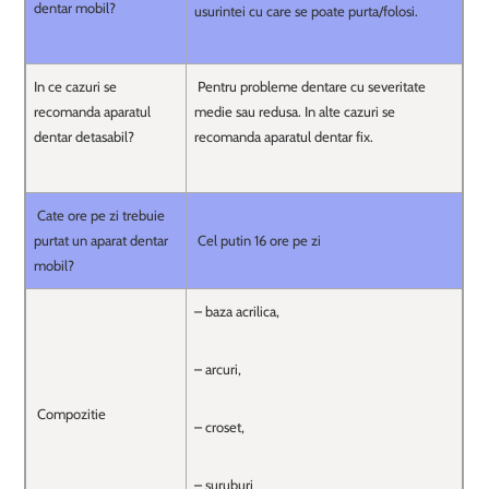
dentar mobil?
usurintei cu care se poate purta/folosi.
In ce cazuri se
Pentru probleme dentare cu severitate
recomanda aparatul
medie sau redusa. In alte cazuri se
dentar detasabil?
recomanda aparatul dentar fix.
Cate ore pe zi trebuie
purtat un aparat dentar
Cel putin 16 ore pe zi
mobil?
– baza acrilica,
– arcuri,
Compozitie
– croset,
– suruburi