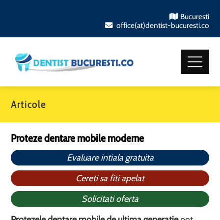
Bucuresti
office(at)dentist-bucuresti.co
Articole
Proteze dentare mobile moderne
Evaluare intiala gratuita
Cereti sa fiti apelat
Solicitati oferta
Protezele dentare mobile de ultima generatie
pot