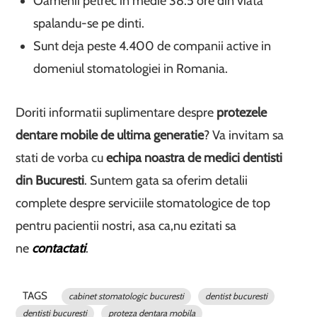
Oamenii petrec in medie 38.5 ore din viata
spalandu-se pe dinti.
Sunt deja peste 4.400 de companii active in
domeniul stomatologiei in Romania.
Doriti informatii suplimentare despre
protezele
dentare mobile de ultima generatie
? Va invitam sa
stati de vorba cu
echipa noastra de medici dentisti
din Bucuresti
. Suntem gata sa oferim detalii
complete despre serviciile stomatologice de top
pentru pacientii nostri, asa ca,nu ezitati sa
ne
contactati
.
TAGS
cabinet stomatologic bucuresti
dentist bucuresti
dentisti bucuresti
proteza dentara mobila