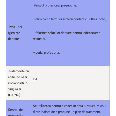
Periajul profesional presupune:
– eliminarea tartrului si placii dentare cu ultrasunete,
Pasii unei
igienizari
– folosirea solutiilor dentare pentru indepartarea
dentare
resturilor,
– periaj profesional.
Tratamente cu
aditie de os si
DA
implant intr-o
singura zi
(DA/NU)
Se utilizeaza pentru a vedea in detaliu structura unui
Servicii de
dinte inainte de a propune un plan de tratament.
tomografie