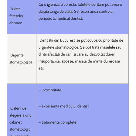
Cu o igienizare corecta, fatetele dentare pot avea o
Durata
durata lunga de viata. Se recomanda controlul
fatetelor
periodic la medicul dentist.
dentare
Dentistii din Bucuresti se pot ocupa cu prioritate de
urgentele stomatologice. Se pot trata maselele sau
dintii afectati de carii si care au dezvoltat dureri
Urgente
insuportabile, abcese, masele de minte dureroase
stomatologice
etc.
– proximitate,
– experienta medicului dentist,
Criterii de
alegere a unui
cabinet
– tratamente complete,
stomatologic