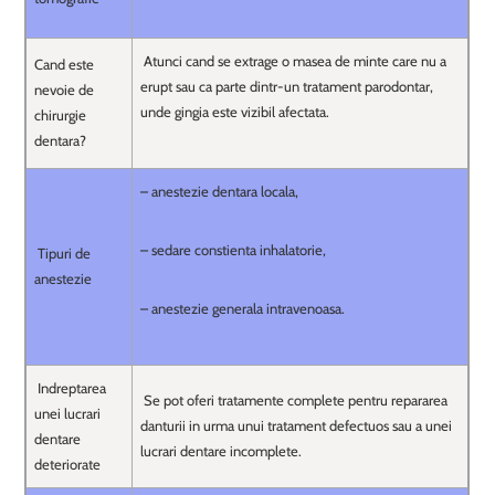
Atunci cand se extrage o masea de minte care nu a
Cand este
erupt sau ca parte dintr-un tratament parodontar,
nevoie de
unde gingia este vizibil afectata.
chirurgie
dentara?
– anestezie dentara locala,
– sedare constienta inhalatorie,
Tipuri de
anestezie
– anestezie generala intravenoasa.
Indreptarea
Se pot oferi tratamente complete pentru repararea
unei lucrari
danturii in urma unui tratament defectuos sau a unei
dentare
lucrari dentare incomplete.
deteriorate