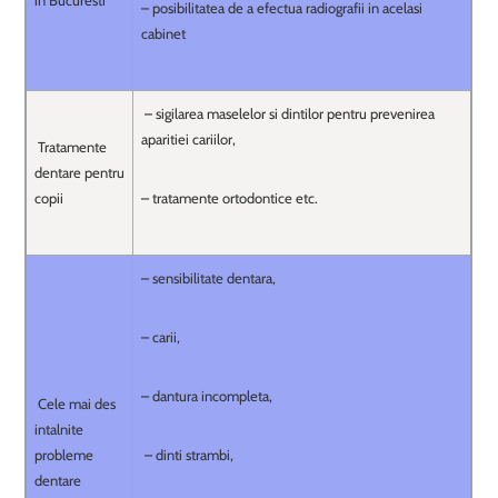
in Bucuresti
– posibilitatea de a efectua radiografii in acelasi
cabinet
– sigilarea maselelor si dintilor pentru prevenirea
aparitiei cariilor,
Tratamente
dentare pentru
copii
– tratamente ortodontice etc.
– sensibilitate dentara,
– carii,
– dantura incompleta,
Cele mai des
intalnite
probleme
– dinti strambi,
dentare