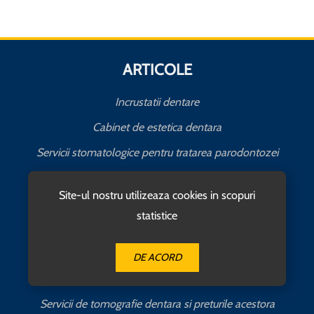
ARTICOLE
Incrustatii dentare
Cabinet de estetica dentara
Servicii stomatologice pentru tratarea parodontozei
Servicii de laborator de tehnica dentara in Bucuresti
I
Site-ul nostru utilizeaza cookies in scopuri
Servicii stomatologice in Militari
statistice
Cabinet stomatologic in Drumul Taberei
Aditie de os si implant intr-o singura zi
DE ACORD
Cum se calculeaza pretul pentru o obturatie de canal
C
Servicii de tomografie dentara si preturile acestora