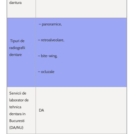
dantura
– panoramice,
– retroalveolare,
Tipuri de
radiografii
dentare
– bite-wing,
– ocluzale
Servicii de
laborator de
tehnica
DA
dentara in
Bucuresti
(DA/NU)