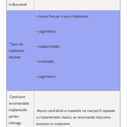
in Bucuresti
– lucrari fixe pe 4 sau 6 implanturi,
– zigomatice,
Tipuri de
– subperiostale,
implanturi
dentare
– endostale,
– zigomatice
Cand sunt
recomandate
implanturile
Atunci cand dintii si maselele nu mai pot fi reparate
pentru
cu tratamentele clasice, se recomanda inlocuirea
intreaga
acestora cu implanturi.