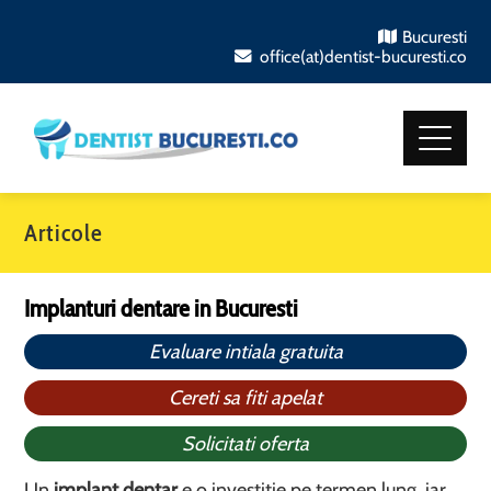
Bucuresti
office(at)dentist-bucuresti.co
Articole
Implanturi dentare in Bucuresti
Evaluare intiala gratuita
Cereti sa fiti apelat
Solicitati oferta
Un
implant dentar
e o investitie pe termen lung, iar