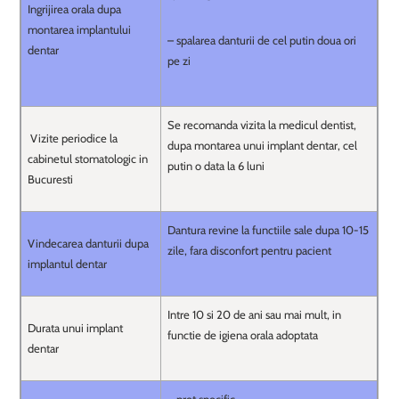
Ingrijirea orala dupa
montarea implantului
– spalarea danturii de cel putin doua ori
dentar
pe zi
Se recomanda vizita la medicul dentist,
Vizite periodice la
dupa montarea unui implant dentar, cel
cabinetul stomatologic in
putin o data la 6 luni
Bucuresti
Dantura revine la functiile sale dupa 10-15
Vindecarea danturii dupa
zile, fara disconfort pentru pacient
implantul dentar
Intre 10 si 20 de ani sau mai mult, in
Durata unui implant
functie de igiena orala adoptata
dentar