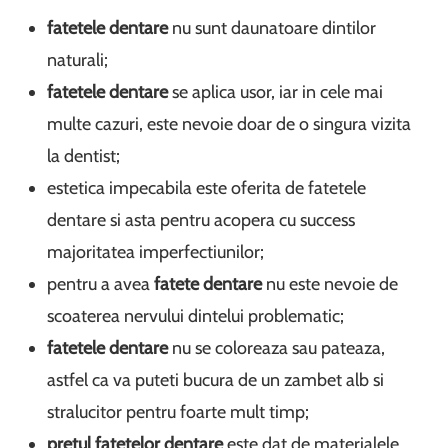
f
atetele dentare
nu sunt daunatoare dintilor
naturali;
f
atetele dentare
se aplica usor, iar in cele mai
multe cazuri, este nevoie doar de o singura vizita
la dentist;
estetica impecabila este oferita de fatetele
dentare si asta pentru acopera cu success
majoritatea imperfectiunilor;
pentru a avea
fatete dentare
nu este nevoie de
scoaterea nervului dintelui problematic;
f
atetele dentare
nu se coloreaza sau pateaza,
astfel ca va puteti bucura de un zambet alb si
stralucitor pentru foarte mult timp;
p
retul fatetelor dentare
este dat de materialele