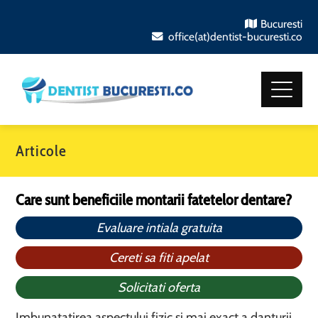
Bucuresti
office(at)dentist-bucuresti.co
Articole
Care sunt beneficiile montarii fatetelor dentare?
Evaluare intiala gratuita
Cereti sa fiti apelat
Solicitati oferta
Imbunatatirea aspectului fizic si mai exact a danturii