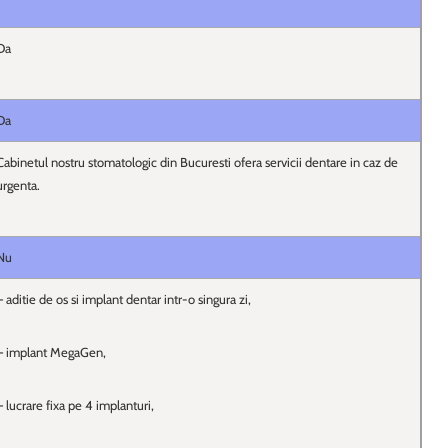
Da
Da
Cabinetul nostru stomatologic din Bucuresti ofera servicii dentare in caz de
urgenta.
Nu
– aditie de os si implant dentar intr-o singura zi,
– implant MegaGen,
– lucrare fixa pe 4 implanturi,