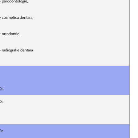
– parodontologie,
– cosmetica dentara,
– ortodontie,
– radiografie dentara
Da
Da
Da