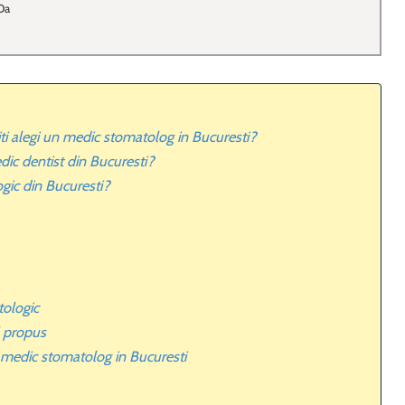
Da
 iti alegi un medic stomatolog in Bucuresti?
edic dentist din Bucuresti?
ogic din Bucuresti?
tologic
l propus
un medic stomatolog in Bucuresti