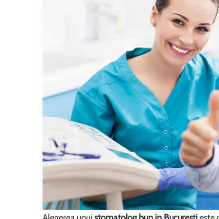
Alegerea unui
stomatolog bun in Bucuresti
este 