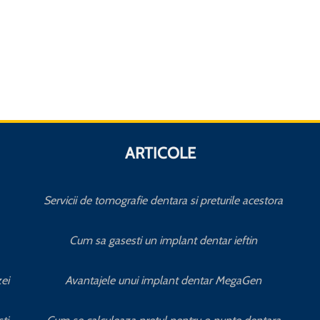
ARTICOLE
Servicii de tomografie dentara si preturile acestora
Cum sa gasesti un implant dentar ieftin
ei
Avantajele unui implant dentar MegaGen