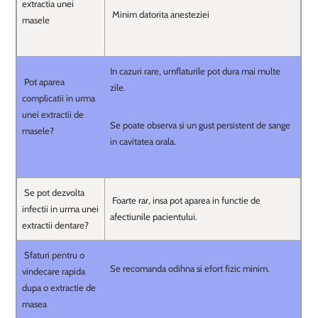
extractia unei
Minim datorita anesteziei
masele
In cazuri rare, umflaturile pot dura mai multe
Pot aparea
zile.
complicatii in urma
unei extractii de
Se poate observa si un gust persistent de sange
masele?
in cavitatea orala.
Se pot dezvolta
Foarte rar, insa pot aparea in functie de
infectii in urma unei
afectiunile pacientului.
extractii dentare?
Sfaturi pentru o
Se recomanda odihna si efort fizic minim.
vindecare rapida
dupa o extractie de
masea