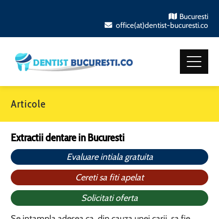
Bucuresti
office(at)dentist-bucuresti.co
Articole
Extractii dentare in Bucuresti
Evaluare intiala gratuita
Cereti sa fiti apelat
Solicitati oferta
Se intampla adesea ca, din cauza unei carii, sa fie