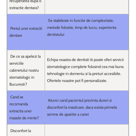
recuperarea dupa o
extractie dentara?
Se stabileste in functie de complexitate,
metode folosite, timp de lucru, experienta
Pretul unei extractii
dentistului
dentare
De ce sa apelezi la
Echipa noastra de dentisti iti poate oferi servicii
serviciile
stomatologice complete folosind cea mai buna
cabinetului nostru
tehnologie in domeniu si la preturi accesibile.
stomatologic in
Ofertele noastre pot fi personalizate.
Bucuresti?
Cand se
Atunci cand pacientul prezinta dureri si
recomanda
disconfort la masticare, daca exista primele
extractia unei
semne de aparitie a cariei
masele de minte?
Disconfort la