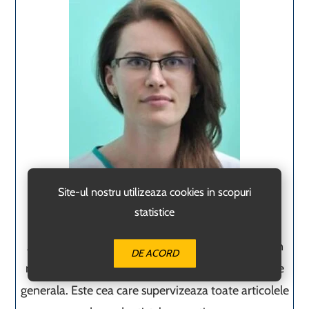
Site-ul nostru utilizeaza cookies in scopuri
Expertul nostru, dr. Cristina Novac
statistice
Doctorul
nostru are o experienta de peste 8 ani in
DE ACORD
meseria sa si este medic specialist in stomatologie
generala. Este cea care supervizeaza toate articolele