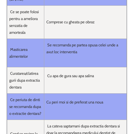
Ce se poate folosi
pentru a ameliora
Comprese cu gheata pe obraz
senzatia de
amorteala
Se recomanda pe partea opusa celei unde a
Masticarea
avut loc interventia
alimentelor
Curatarea/clatirea
Cu apa de gura sau apa salina
gurii dupa extractia
dentara
Ce periuta de dinti
Cu peri moi si de preferat una noua
se recomanda dupa
o extractie dentara?
La cateva saptamani dupa extractia dentara si
doar la recomandarea medicului dentist de
Cand se revine la