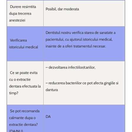
Durere resimtita
Posibil, dar moderata
dupa trecerea
anesteziei
Dentistul nostru verifica starea de sanatate a
pacientului, cu ajutorul istoricului medical,
Verificarea
inainte de a oferi tratamentul necesar.
istoricului medical
– dezvoltarea infectiilor/cariilor,
Ce se poate evita
cu o extractie
– reducerea bacteriilor ce pot afecta gingiile si
dentara efectuata la
dantura
timp?
Se pot recomanda
DA
calmante dupa o
extractie dentara?
(DA/NU)