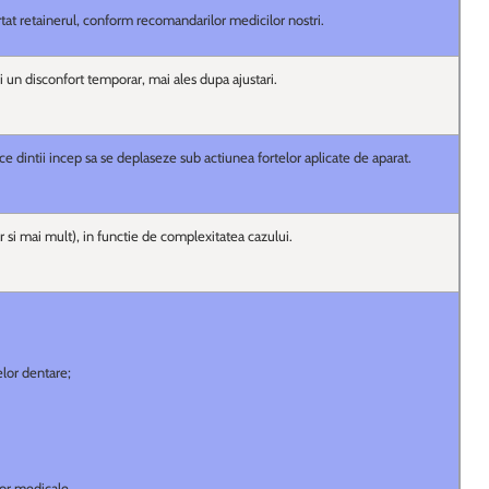
tat retainerul, conform recomandarilor medicilor nostri.
i un disconfort temporar, mai ales dupa ajustari.
 dintii incep sa se deplaseze sub actiunea fortelor aplicate de aparat.
ar si mai mult), in functie de complexitatea cazului.
lor dentare;
lor medicale.