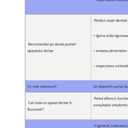
Medicii nostri dentist
– igiena orala riguroasa
Recomandari pe durata purtarii
aparatului dentar
– evitarea alimentelor 
– respectarea controal
Ce este retainerul?
Un dispozitiv purtat d
Pretul difera in functie
Cat costa un aparat dentar in
consultatiei ortodontic
Bucuresti?
In general, evaluarea o