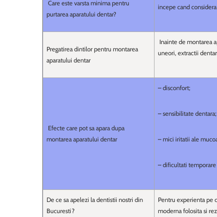
Care este varsta minima pentru
incepe cand considera
purtarea aparatului dentar?
Inainte de montarea apa
Pregatirea dintilor pentru montarea
uneori, extractii dentar
aparatului dentar
– disconfort;
– sensibilitate dentara;
Efecte care pot sa apara dupa
montarea aparatului dentar
– mici iritatii ale muco
– dificultati temporare
De ce sa apelezi la dentistii nostri din
Pentru experienta pe c
Bucuresti?
moderna folosita si re