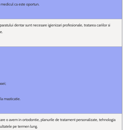
 medicul ca este oportun.
ratului dentar sunt necesare igienizari profesionale, tratarea cariilor si
e.
asei;
 la masticatie.
are o avem in ortodontie, planurile de tratament personalizate, tehnologia
zultatele pe termen lung.