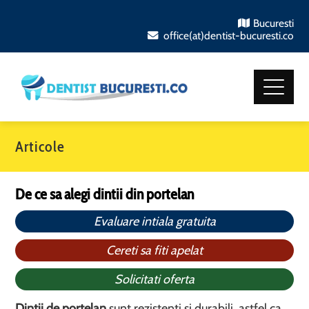
Bucuresti
office(at)dentist-bucuresti.co
Articole
De ce sa alegi dintii din portelan
Evaluare intiala gratuita
Cereti sa fiti apelat
Solicitati oferta
Dintii de portelan
sunt rezistenti si durabili, astfel ca,