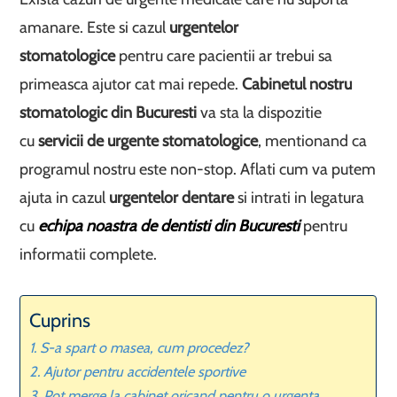
amanare. Este si cazul
urgentelor
stomatologice
pentru care pacientii ar trebui sa
primeasca ajutor cat mai repede.
Cabinetul nostru
stomatologic din Bucuresti
va sta la dispozitie
cu
servicii de urgente stomatologice
, mentionand ca
programul nostru este non-stop. Aflati cum va putem
ajuta in cazul
urgentelor dentare
si intrati in legatura
cu
echipa noastra de dentisti din Bucuresti
pentru
informatii complete.
Cuprins
S-a spart o masea, cum procedez?
Ajutor pentru accidentele sportive
Pot merge la cabinet oricand pentru o urgenta