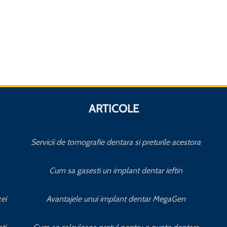
ARTICOLE
Servicii de tomografie dentara si preturile acestora
Cum sa gasesti un implant dentar ieftin
ei
Avantajele unui implant dentar MegaGen