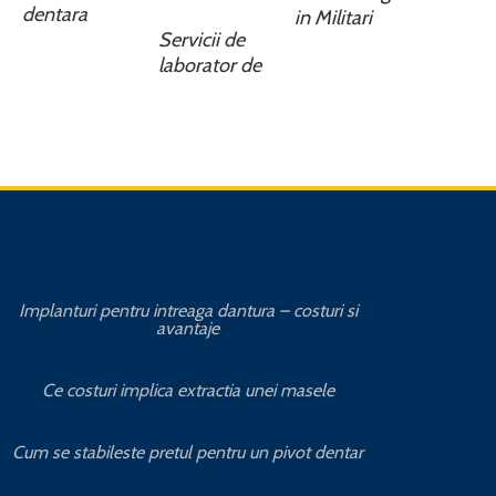
dentara
in Militari
Servicii de
laborator de
Implanturi pentru intreaga dantura – costuri si
Avanta
avantaje
Cat 
Ce costuri implica extractia unei masele
Avantajele
Cum se stabileste pretul pentru un pivot dentar