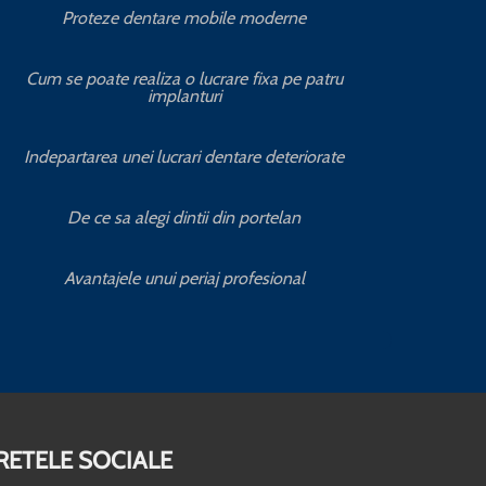
Proteze dentare mobile moderne
S
Cum se poate realiza o lucrare fixa pe patru
implanturi
C
Indepartarea unei lucrari dentare deteriorate
Servic
De ce sa alegi dintii din portelan
Servic
Avantajele unui periaj profesional
RETELE SOCIALE