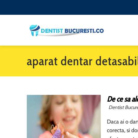
aparat dentar detasabi
De ce sa al
Dentist Bucure
Daca ai o dant
corecta, si d