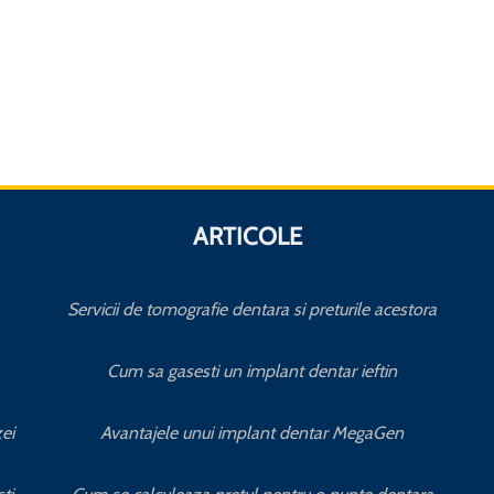
ARTICOLE
Servicii de tomografie dentara si preturile acestora
Cum sa gasesti un implant dentar ieftin
ei
Avantajele unui implant dentar MegaGen