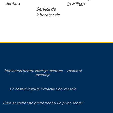
dentara
in Militari
Servicii de
laborator de
Implanturi pentru intreaga dantura – costuri si
Avanta
avantaje
Cat 
Ce costuri implica extractia unei masele
Avantajele
Cum se stabileste pretul pentru un pivot dentar