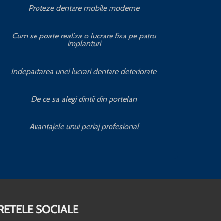
Proteze dentare mobile moderne
S
Cum se poate realiza o lucrare fixa pe patru
implanturi
C
Indepartarea unei lucrari dentare deteriorate
Servic
De ce sa alegi dintii din portelan
Servic
Avantajele unui periaj profesional
RETELE SOCIALE