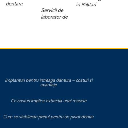
dentara
in Militari
Servicii de
laborator de
Implanturi pentru intreaga dantura – costuri si
Avanta
avantaje
Cat 
Ce costuri implica extractia unei masele
Avantajele
Cum se stabileste pretul pentru un pivot dentar