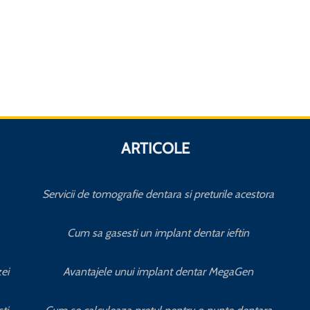
ARTICOLE
Servicii de tomografie dentara si preturile acestora
Cum sa gasesti un implant dentar ieftin
ei
Avantajele unui implant dentar MegaGen