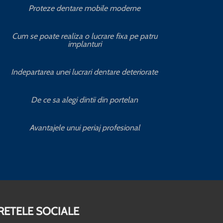
Proteze dentare mobile moderne
S
Cum se poate realiza o lucrare fixa pe patru
implanturi
C
Indepartarea unei lucrari dentare deteriorate
Servic
De ce sa alegi dintii din portelan
Servic
Avantajele unui periaj profesional
RETELE SOCIALE