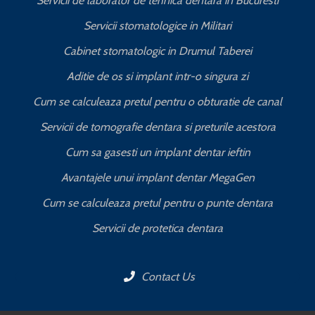
Servicii de laborator de tehnica dentara in Bucuresti
I
Servicii stomatologice in Militari
Cabinet stomatologic in Drumul Taberei
Aditie de os si implant intr-o singura zi
Cum se calculeaza pretul pentru o obturatie de canal
C
Servicii de tomografie dentara si preturile acestora
Cum sa gasesti un implant dentar ieftin
Avantajele unui implant dentar MegaGen
Cum se calculeaza pretul pentru o punte dentara
Servicii de protetica dentara
Contact Us