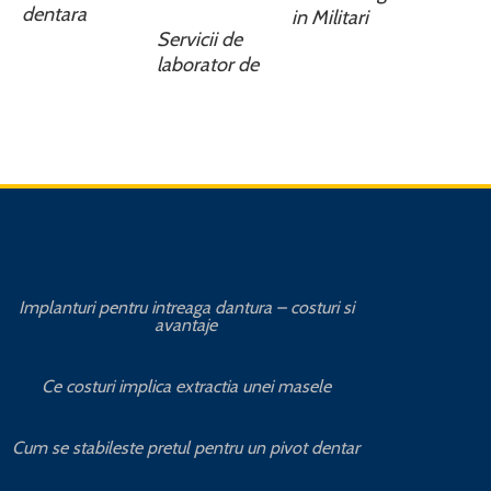
dentara
in Militari
Servicii de
laborator de
Implanturi pentru intreaga dantura – costuri si
Avanta
avantaje
Cat 
Ce costuri implica extractia unei masele
Avantajele
Cum se stabileste pretul pentru un pivot dentar