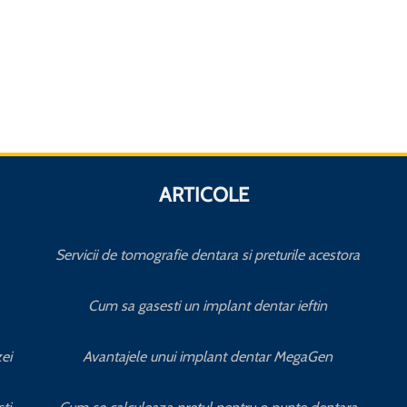
ARTICOLE
Servicii de tomografie dentara si preturile acestora
Cum sa gasesti un implant dentar ieftin
ei
Avantajele unui implant dentar MegaGen