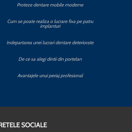
Proteze dentare mobile moderne
S
Cum se poate realiza o lucrare fixa pe patru
implanturi
C
Indepartarea unei lucrari dentare deteriorate
Servic
De ce sa alegi dintii din portelan
Servic
Avantajele unui periaj profesional
RETELE SOCIALE