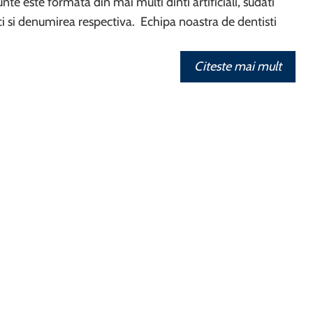
nte este formata din mai multi dinti artificiali, sudati
ici si denumirea respectiva. Echipa noastra de dentisti
Citeste mai mult