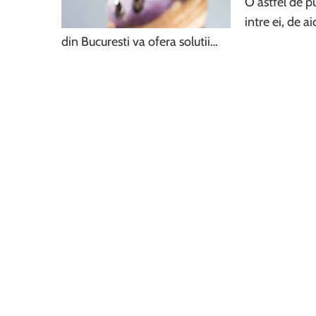
O astfel de pu
intre ei, de a
din Bucuresti va ofera solutii…