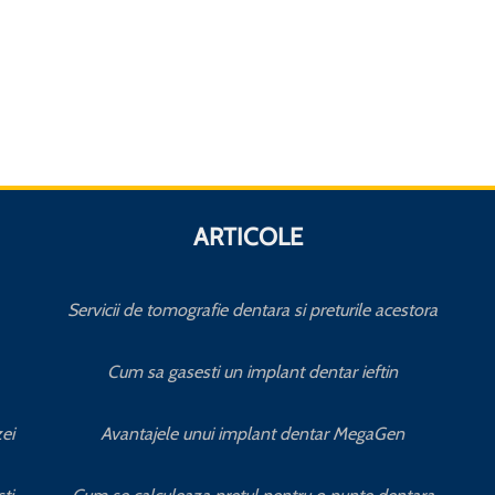
ARTICOLE
Servicii de tomografie dentara si preturile acestora
Cum sa gasesti un implant dentar ieftin
ei
Avantajele unui implant dentar MegaGen