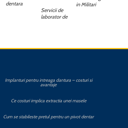
dentara
in Militari
Servicii de
laborator de
Implanturi pentru intreaga dantura – costuri si
Avanta
avantaje
Cat 
Ce costuri implica extractia unei masele
Avantajele
Cum se stabileste pretul pentru un pivot dentar