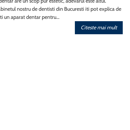
entar are un scop pur estetic, adevarul este altul.
binetul nostru de dentisti din Bucuresti iti pot explica de
sti un aparat dentar pentru…
Citeste mai mult