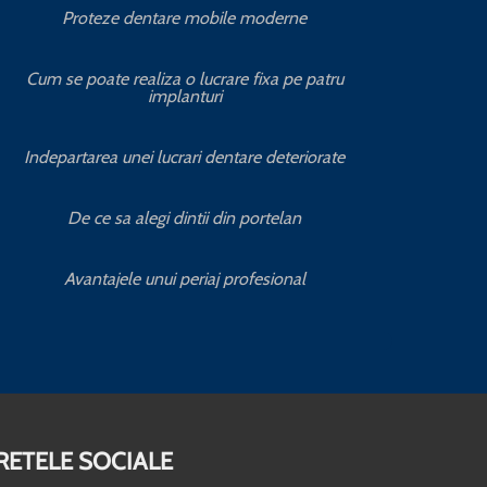
Proteze dentare mobile moderne
S
Cum se poate realiza o lucrare fixa pe patru
implanturi
C
Indepartarea unei lucrari dentare deteriorate
Servic
De ce sa alegi dintii din portelan
Servic
Avantajele unui periaj profesional
RETELE SOCIALE