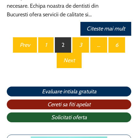
necesare. Echipa noastra de dentisti din
Bucuresti ofera servicii de calitate si…
Citeste mai mult
Paginație
Prev
1
2
3
…
6
articole
Next
Evaluare intiala gratuita
Cereti sa fiti apelat
Solicitati oferta